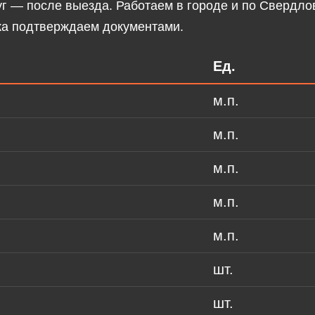
г — после выезда. Работаем в городе и по Свердлов
жа подтверждаем документами.
Ед.
м.п.
м.п.
м.п.
м.п.
м.п.
шт.
шт.