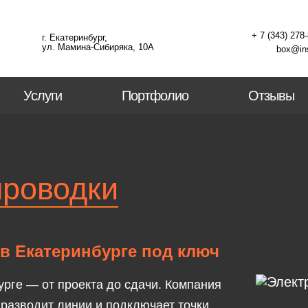
+ 7 (343) 278
г. Екатеринбург,
ул. Мамина-Сибиряка, 10А
box@ins
Услуги
Портфолио
Отзывы
проводки
в Екатеринбурге под ключ
рге — от проекта до сдачи. Компания
 разводит линии и подключает точки.